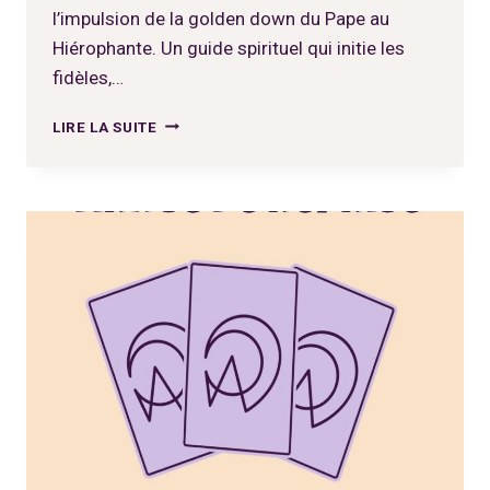
l’impulsion de la golden down du Pape au
Hiérophante. Un guide spirituel qui initie les
fidèles,…
MODÈLE
LIRE LA SUITE
DE
TIRAGE
DE
TAROT
CHECK
TES
SOURCES