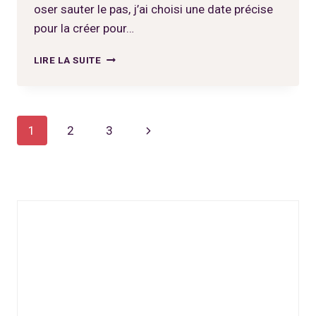
oser sauter le pas, j’ai choisi une date précise
pour la créer pour…
MON
LIRE LA SUITE
ENTREPRISE
A
UN
AN
Navigation
Page
1
2
3
de
suivante
page