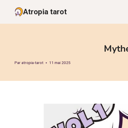
Aller
Atropia tarot
au
contenu
Mythe
Par
atropia-tarot
11 mai 2025