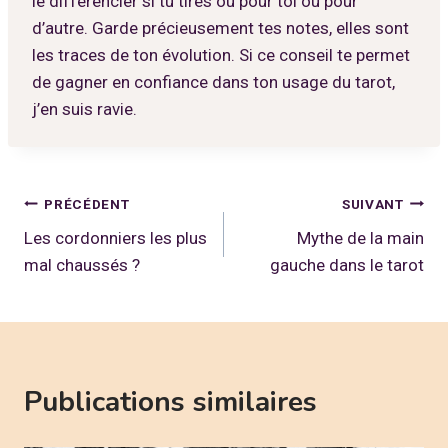
le différencier si tu tires ou pour toi ou pour
d’autre. Garde précieusement tes notes, elles sont
les traces de ton évolution. Si ce conseil te permet
de gagner en confiance dans ton usage du tarot,
j’en suis ravie.
Navigation
PRÉCÉDENT
SUIVANT
Les cordonniers les plus
Mythe de la main
de
mal chaussés ?
gauche dans le tarot
l’article
Publications similaires