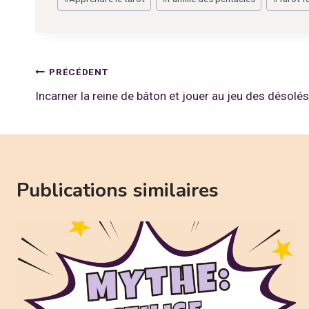
de
la
publication :
Navigation
PRÉCÉDENT
Incarner la reine de bâton et jouer au jeu des désolés
de
l’article
Publications similaires