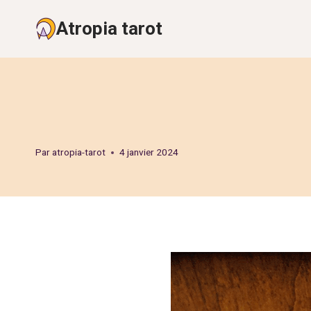
Aller
Atropia tarot
au
contenu
Par
atropia-tarot
4 janvier 2024