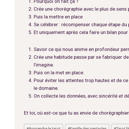
Pourquoi on fait ça ?
Crée une chorégraphie avec le plus de sens 
Puis la mettre en place
Se célébrer : récompenser chaque étape du p
Et uniquement après cela faire un bilan pour
Savoir ce qui nous anime en profondeur per
Crée une habitude passe par se fabriquer des
l’imagine.
Puis on la met en place.
Pour éviter les attentes trop hautes et de 
le domaine.
On collecte les données, avec sincérité et d
Et toi, où est-ce que tu as envie de chorégraphie
Étiquettes
#
Apprendre le tarot
#
Famille des pentacles
#
Tarot f