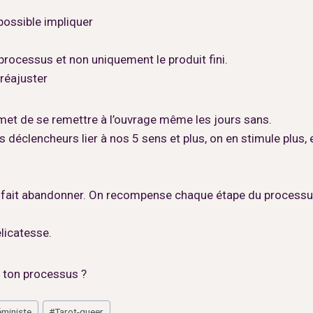
possible impliquer
rocessus et non uniquement le produit fini.
 réajuster
met de se remettre à l’ouvrage même les jours sans.
 déclencheurs lier à nos 5 sens et plus, on en stimule plus, 
ce fait abandonner. On recompense chaque étape du processu
élicatesse.
r ton processus ?
éministe
#
Tarot-queer