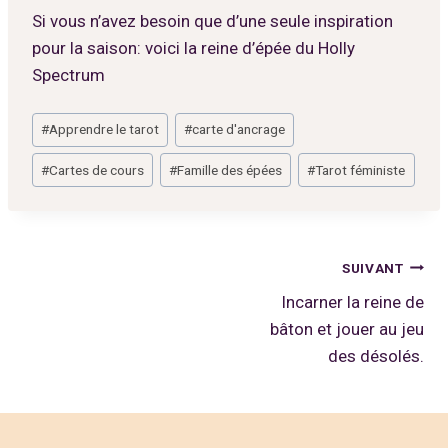
Si vous n’avez besoin que d’une seule inspiration
pour la saison: voici la reine d’épée du Holly
Spectrum
Étiquettes
#
Apprendre le tarot
#
carte d'ancrage
de
#
Cartes de cours
#
Famille des épées
#
Tarot féministe
la
publication :
Navigation
SUIVANT
Incarner la reine de
de
bâton et jouer au jeu
l’article
des désolés.