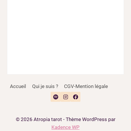
o
d
e
Accueil
Qui je suis ?
CGV-Mention légale
© 2026 Atropia tarot - Thème WordPress par
Kadence WP