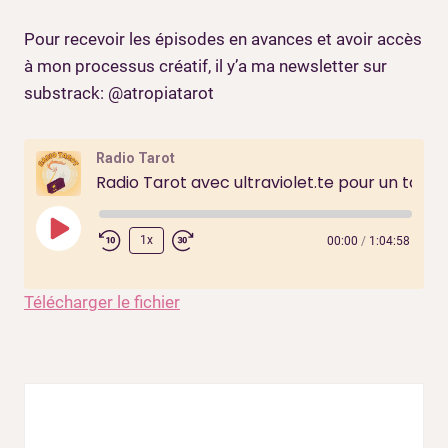
Pour recevoir les épisodes en avances et avoir accès
à mon processus créatif, il y’a ma newsletter sur
substrack: @atropiatarot
Radio Tarot
Radio Tarot avec ultraviolet.te pour un tarot queer
P
1x
00:00
/
1:04:58
l
a
Télécharger le fichier
y
E
p
i
s