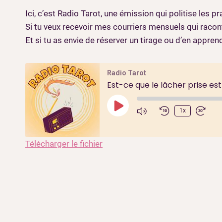
Ici, c’est Radio Tarot, une émission qui politise les 
Si tu veux recevoir mes courriers mensuels qui racont
Et si tu as envie de réserver un tirage ou d’en appr
Radio Tarot
Est-ce que le lâcher prise es
P
1x
l
a
Télécharger le fichier
y
E
p
i
s