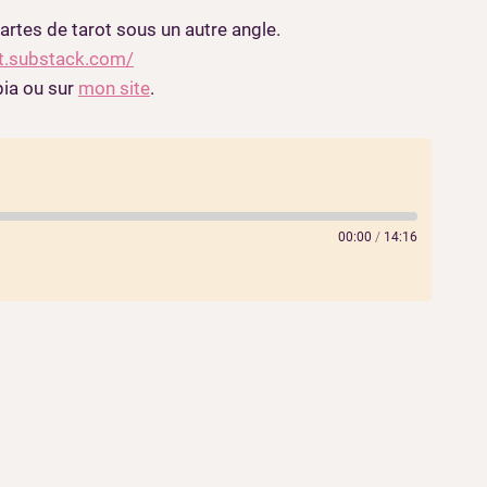
cartes de tarot sous un autre angle.
ot.substack.com/
pia ou sur
mon site
.
00:00
/
14:16